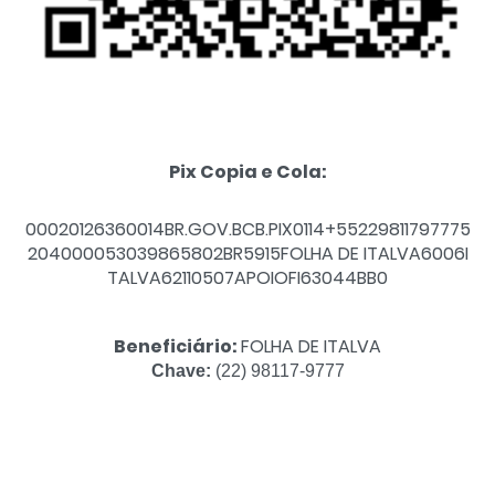
Pix Copia e Cola:
00020126360014BR.GOV.BCB.PIX0114+55229811797775
204000053039865802BR5915FOLHA DE ITALVA6006I
TALVA62110507APOIOFI63044BB0
Beneficiário:
FOLHA DE ITALVA
Chave:
(22) 98117-9777