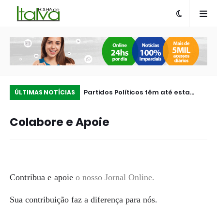
z grande apreensão de
Partidos Políticos têm até esta
Ca
ÚLTIMAS NOTÍCIAS
Terminal Rodoviário de
quarta-feira (05) para realizar
De
Colabore e Apoie
convenções e definir candidaturas
Co
Contribua e apoie
o nosso Jornal Online.
Sua contribuição faz a diferença para nós.