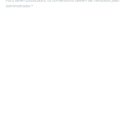
Para serem publicados, os comentários devem ser revisados ​​pelo
administrador.*