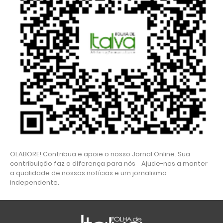
OLABORE! Contribua e apoie o nosso Jornal Online. Sua
contribuição faz a diferença para nós_ Ajude-nos a manter
a qualidade de nossas notícias e um jornalismo
independente.