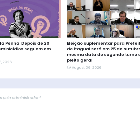
 da Penha: Depois de 20
Eleição suplementar para Prefei
eminicídios seguem em
de Itaguaí será em 25 de outubro
mesma data do segundo turno 
pleito geral
7, 2026
August 06, 2026
​​pelo administrador.*