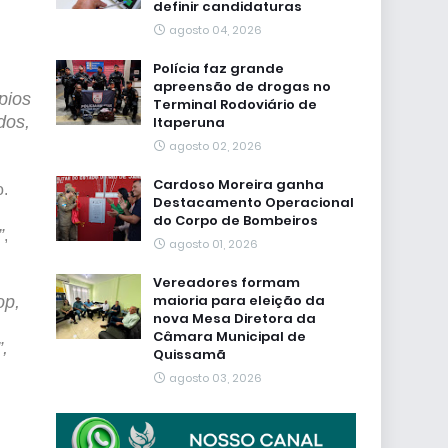
definir candidaturas
agosto 04, 2026
Polícia faz grande
apreensão de drogas no
pios
Terminal Rodoviário de
dos,
Itaperuna
agosto 02, 2026
Cardoso Moreira ganha
o.
Destacamento Operacional
do Corpo de Bombeiros
”
,
agosto 01, 2026
Vereadores formam
maioria para eleição da
op,
nova Mesa Diretora da
Câmara Municipal de
,
Quissamã
agosto 03, 2026