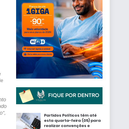
e
de
nto
ndo
o”,
Partidos Políticos têm até
esta quarta-feira (05) para
realizar convenções e