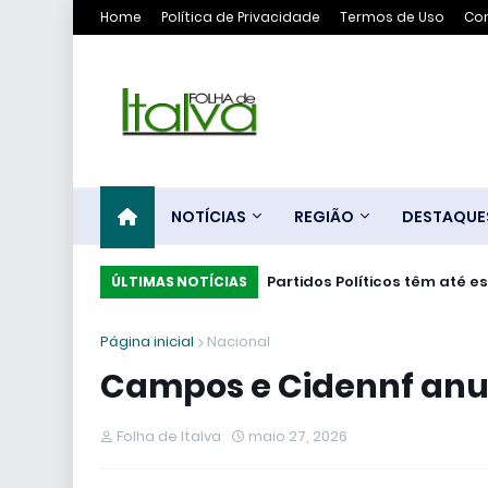
Home
Política de Privacidade
Termos de Uso
Co
NOTÍCIAS
REGIÃO
DESTAQUE
Partidos Políticos têm até e
ÚLTIMAS NOTÍCIAS
Página inicial
Nacional
Campos e Cidennf anun
Folha de Italva
maio 27, 2026