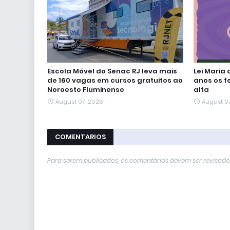
Escola Móvel do Senac RJ leva mais
Lei Maria
de 160 vagas em cursos gratuitos ao
anos os f
Noroeste Fluminense
alta
August 07, 2026
August 0
COMENTARIOS
Para serem publicados, os comentários devem ser revisados 