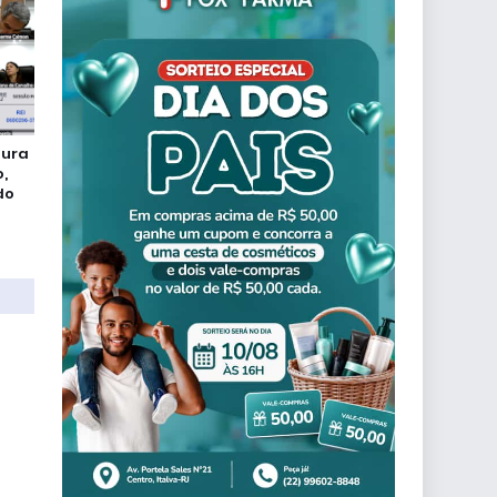
tura
,
do