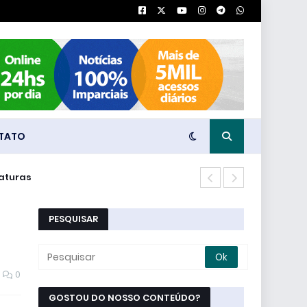
TATO
daturas
Polícia faz 
PESQUISAR
0
GOSTOU DO NOSSO CONTEÚDO?