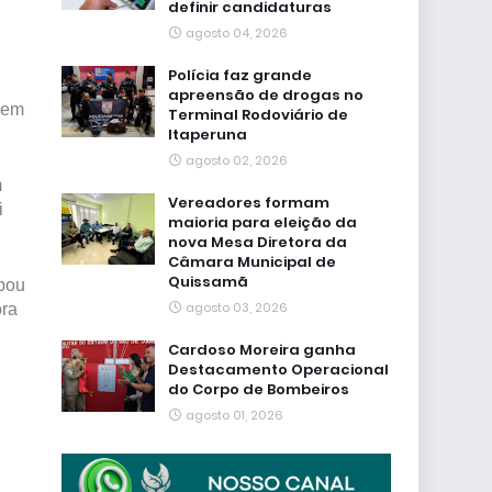
definir candidaturas
agosto 04, 2026
Polícia faz grande
apreensão de drogas no
 em
Terminal Rodoviário de
Itaperuna
agosto 02, 2026
m
Vereadores formam
i
maioria para eleição da
nova Mesa Diretora da
Câmara Municipal de
Quissamã
ipou
agosto 03, 2026
ora
Cardoso Moreira ganha
Destacamento Operacional
do Corpo de Bombeiros
agosto 01, 2026