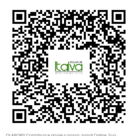
OLABORE! Contribua e apoie o nosso Jornal Online. Sua