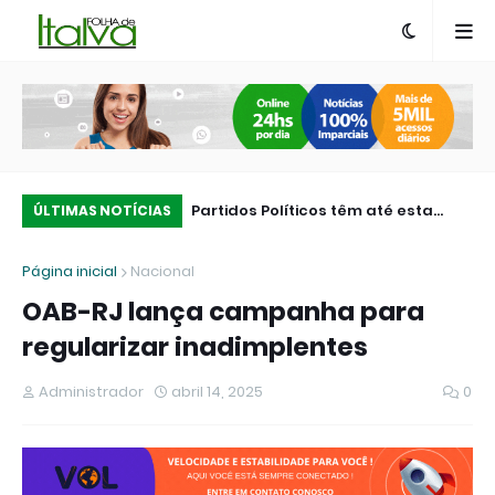
z grande apreensão de
Partidos Políticos têm até esta
Ca
ÚLTIMAS NOTÍCIAS
Terminal Rodoviário de
quarta-feira (05) para realizar
De
Página inicial
Nacional
convenções e definir candidaturas
Co
OAB-RJ lança campanha para
regularizar inadimplentes
Administrador
abril 14, 2025
0