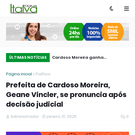
líticos têm até esta
Cardoso Moreira ganha
Am
ÚLTIMAS NOTÍCIAS
a (05) para realizar
Destacamento Operacional do
gr
Página inicial
Política
 e definir candidaturas
Corpo de Bombeiros
sá
Prefeita de Cardoso Moreira,
Geane Vincler, se pronuncia após
decisão judicial
Administrador
janeiro 31, 2025
0