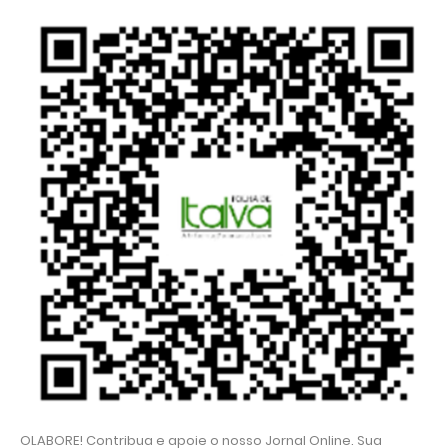
OLABORE! Contribua e apoie o nosso Jornal Online. Sua